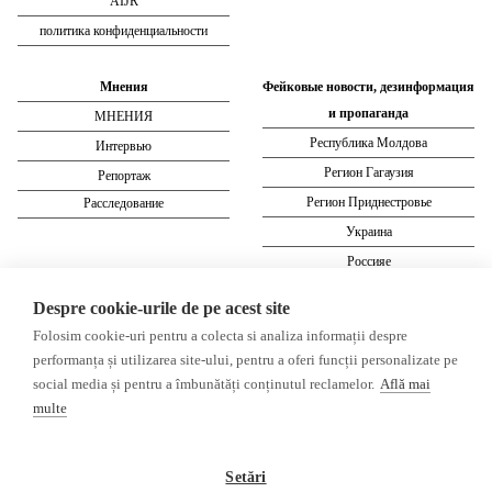
AIJR
политика конфиденциальности
Мнения
Фейковые новости, дезинформация
и пропаганда
МНЕНИЯ
Республика Молдова
Интервью
Регион Гагаузия
Репортаж
Регион Приднестровье
Расследование
Украина
Россияе
ОБЗОР СМИ
Мультимедиа
Despre cookie-urile de pe acest site
НЕЗАВИСИМЫЕ
ВИДЕОРЕПОРТАЖИ
Folosim cookie-uri pentru a colecta si analiza informații despre
РУССКОЯЗЫЧНЫЕ СМИ
Видеоинтервью
performanța și utilizarea site-ului, pentru a oferi funcții personalizate pe
ПРОКРЕМЛЕВСКИЕ
social media și pentru a îmbunătăți conținutul reclamelor.
Află mai
РУССКОЯЗЫЧНЫЕ СМИ
multe
Пресса из Гагаузской области
Пресса из Приднестровского региона
Setări