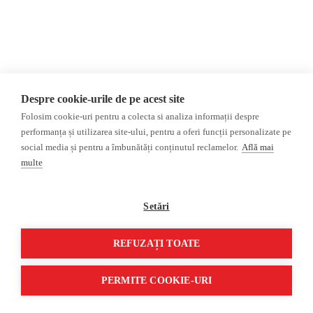
©2026 Veridica.md. Все права
Разработан
защищены. Veridica™ представляет
Treeworks
собой публикацию
Международный
альянс румынских журналистов
.
Despre cookie-urile de pe acest site
Folosim cookie-uri pentru a colecta si analiza informații despre
performanța și utilizarea site-ului, pentru a oferi funcții personalizate pe
social media și pentru a îmbunătăți conținutul reclamelor.
Află mai
multe
Setări
REFUZAȚI TOATE
PERMITE COOKIE-URI