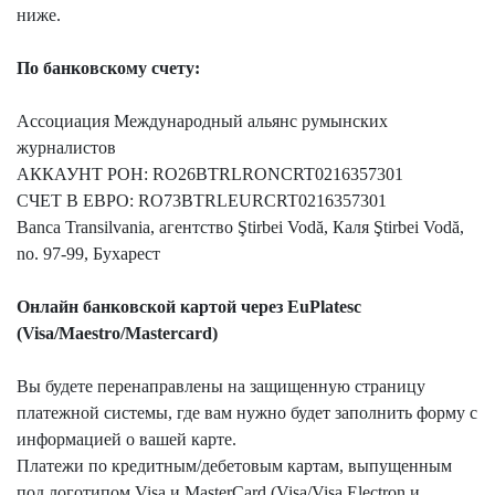
ниже.
По банковскому счету:
Ассоциация Международный альянс румынских
журналистов
АККАУНТ РОН: RO26BTRLRONCRT0216357301
СЧЕТ В ЕВРО: RO73BTRLEURCRT0216357301
Banca Transilvania, агентство Ştirbei Vodă, Каля Ştirbei Vodă,
no. 97-99, Бухарест
Онлайн банковской картой через EuPlatesc
(Visa/Maestro/Mastercard)
Вы будете перенаправлены на защищенную страницу
платежной системы, где вам нужно будет заполнить форму с
информацией о вашей карте.
Платежи по кредитным/дебетовым картам, выпущенным
под логотипом Visa и MasterCard (Visa/Visa Electron и