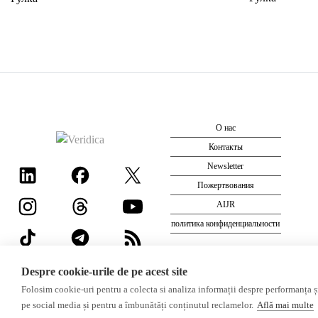
О нас
Контакты
Newsletter
Пожертвования
AIJR
политика конфиденциальности
Despre cookie-urile de pe acest site
Folosim cookie-uri pentru a colecta si analiza informații despre performanța și 
©2026 Veridica.md. Все права защищены. Veridica™ представляет 
pe social media și pentru a îmbunătăți conținutul reclamelor.
Află mai multe