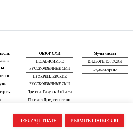
вости,
ОБЗОР СМИ
Мультимедиа
ция и
НЕЗАВИСИМЫЕ
ВИДЕОРЕПОРТАЖИ
да
РУССКОЯЗЫЧНЫЕ СМИ
Видеоинтервью
олдова
ПРОКРЕМЛЕВСКИЕ
аузия
РУССКОЯЗЫЧНЫЕ СМИ
стровье
Пресса из Гагаузской области
а
Пресса из Приднестровского
региона
е
REFUZAȚI TOATE
PERMITE COOKIE-URI
Разработан
Treeworks