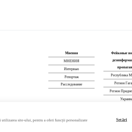
Мнения
Фейковые но
дезинформа
МНЕНИЯ
пропаган
Интервью
Республика М
Репортаж
Регион Гаг
Расследование
Регион Придне
Украин
Россия
Setări
utilizarea site-ului, pentru a oferi funcții personalizate
собой публикацию
Международный альянс румынских журналистов
.