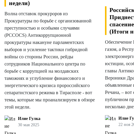
недели)
Российск
Волна отставок прокуроров из
Приднес
Прокуратуры по борьбе с организованной
спасение
преступностью и особыми случаями
(Итоги н
(PCCOCS) Антикоррупционной
Обеспечение 
прокуратуры накануне парламентских
газом, а Рес
выборов и усиление тактики гибридной
электроэнерг
войны со стороны России, рейды
юстиции, осо
сотрудников Национального центра по
главы Антик
борьбе с коррупцией на молдавских
Вероники Дра
таможнях и углубление финансового и
объявленные 
энергетического кризиса пророссийского
Речана, – вот
сепаратистского режима в Тирасполе - вот
публичном пр
темы, которые мы проанализируем в обзоре
несколько дне
этой недели.
Илие Г
Илие Гулка
22 ноя 2
30 мая 2025