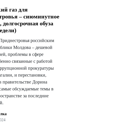
ий газ для
тровья – сиюминутное
, долгосрочная обуза
едели)
Приднестровья российским
публики Молдова – дешевой
ией, проблемы в сфере
бенно связанные с работой
оррупционной прокуратуры
галин, и перестановки,
в правительстве Дорина
 самые обсуждаемые темы в
остранстве за последние
й.
улка
024