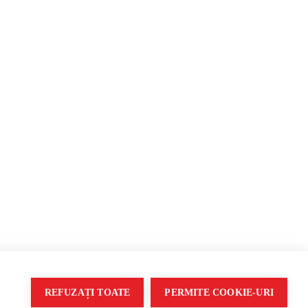
рмация и пропаганда
REFUZAȚI TOATE
PERMITE COOKIE-URI