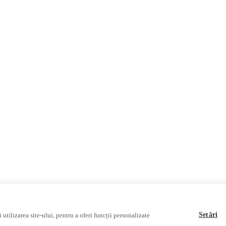
Фейковые новости, дезинфо
Республика Молдова
Регион Гагаузия
Регион Приднестровье
Украина
Россияе
Мультимедиа
ВИДЕОРЕПОРТАЖИ
Видеоинтервью
Setări
utilizarea site-ului, pentru a oferi funcții personalizate