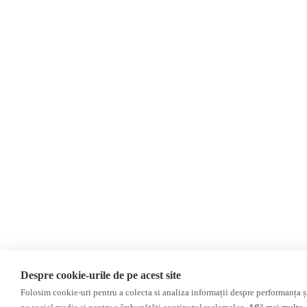
О нас
Контакты
Newsletter
Пожертвования
AIJR
политика конфиденциальности
Мнения
МНЕНИЯ
Интервью
Репортаж
Расследование
ОБЗОР СМИ
НЕЗАВИСИМЫЕ РУССКОЯЗЫЧНЫЕ СМИ
ПРОКРЕМЛЕВСКИЕ РУССКОЯЗЫЧНЫЕ СМИ
Пресса из Гагаузской области
Despre cookie-urile de pe acest site
Пресса из Приднестровского региона
Folosim cookie-uri pentru a colecta si analiza informații despre performanța și 