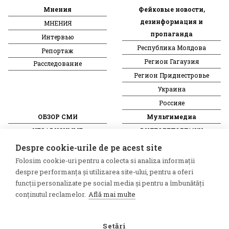
Мнения
Фейковые новости,
дезинформация и
МНЕНИЯ
пропаганда
Интервью
Республика Молдова
Репортаж
Регион Гагаузия
Расследование
Регион Приднестровье
Украина
Россияе
ОБЗОР СМИ
Мультимедиа
НЕЗАВИСИМЫЕ
ВИДЕОРЕПОРТАЖИ
РУССКОЯЗЫЧНЫЕ СМИ
Видеоинтервью
Despre cookie-urile de pe acest site
ПРОКРЕМЛЕВСКИЕ
Folosim cookie-uri pentru a colecta si analiza informații
РУССКОЯЗЫЧНЫЕ СМИ
despre performanța și utilizarea site-ului, pentru a oferi
Пресса из Гагаузской области
funcții personalizate pe social media și pentru a îmbunătăți
conținutul reclamelor.
Află mai multe
Пресса из Приднестровского
региона
Setări