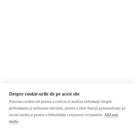
AIJR
политика
конфиденциальности
Мнения
Фейковые новости,
МНЕНИЯ
дезинформация и
Интервью
пропаганда
Репортаж
Республика Молдова
Регион Гагаузия
Расследование
Регион Приднестровье
Украина
Россияе
ОБЗОР СМИ
Мультимедиа
Despre cookie-urile de pe acest site
НЕЗАВИСИМЫЕ
ВИДЕОРЕПОРТАЖИ
Folosim cookie-uri pentru a colecta si analiza informații despre
РУССКОЯЗЫЧНЫЕ СМИ
Видеоинтервью
performanța și utilizarea site-ului, pentru a oferi funcții personalizate pe
ПРОКРЕМЛЕВСКИЕ
social media și pentru a îmbunătăți conținutul reclamelor.
Află mai
РУССКОЯЗЫЧНЫЕ СМИ
multe
Пресса из Гагаузской
области