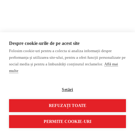
Регион Гагаузия
Расследование
Регион Приднестровье
Украина
Россияе
ОБЗОР СМИ
Мультимедиа
Despre cookie-urile de pe acest site
НЕЗАВИСИМЫЕ
ВИДЕОРЕПОРТАЖИ
Folosim cookie-uri pentru a colecta si analiza informații despre
РУССКОЯЗЫЧНЫЕ СМИ
Видеоинтервью
performanța și utilizarea site-ului, pentru a oferi funcții personalizate pe
ПРОКРЕМЛЕВСКИЕ
social media și pentru a îmbunătăți conținutul reclamelor.
Află mai
РУССКОЯЗЫЧНЫЕ СМИ
multe
Пресса из Гагаузской
области
Setări
Пресса из
Приднестровского региона
REFUZAȚI TOATE
©2026 Veridica.md. Все права защищены. Veridica™ представляет собой
публикацию
Международный альянс румынских журналистов
.
PERMITE COOKIE-URI
Разработан
Treeworks