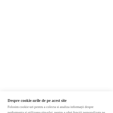
Контакты
Newsletter
Пожертвования
AIJR
политика
конфиденциальности
Мнения
Фейковые новости,
МНЕНИЯ
дезинформация и
Интервью
пропаганда
Репортаж
Республика Молдова
Регион Гагаузия
Расследование
Регион Приднестровье
Украина
Россияе
ОБЗОР СМИ
Мультимедиа
Despre cookie-urile de pe acest site
НЕЗАВИСИМЫЕ
ВИДЕОРЕПОРТАЖИ
Folosim cookie-uri pentru a colecta si analiza informații despre
РУССКОЯЗЫЧНЫЕ СМИ
Видеоинтервью
performanța și utilizarea site-ului, pentru a oferi funcții personalizate pe