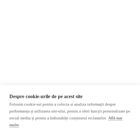
Пожертвования
AIJR
политика конфиденциальности
Мнения
Фейковые новости, дезинформация
и пропаганда
МНЕНИЯ
Республика Молдова
Интервью
Регион Гагаузия
Репортаж
Регион Приднестровье
Расследование
Украина
Россияе
ОБЗОР СМИ
Мультимедиа
Despre cookie-urile de pe acest site
НЕЗАВИСИМЫЕ
ВИДЕОРЕПОРТАЖИ
Folosim cookie-uri pentru a colecta si analiza informații despre
РУССКОЯЗЫЧНЫЕ СМИ
Видеоинтервью
performanța și utilizarea site-ului, pentru a oferi funcții personalizate pe
ПРОКРЕМЛЕВСКИЕ
social media și pentru a îmbunătăți conținutul reclamelor.
Află mai
РУССКОЯЗЫЧНЫЕ СМИ
multe
Пресса из Гагаузской области