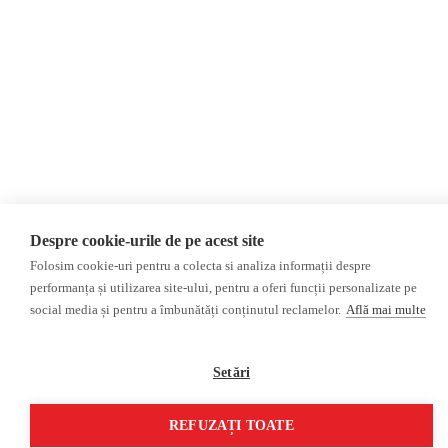
Репортаж
Республика Молдова
Регион Гагаузия
Расследование
Регион Приднестровье
Украина
Россияе
ОБЗОР СМИ
Мультимедиа
НЕЗАВИСИМЫЕ
ВИДЕОРЕПОРТАЖИ
РУССКОЯЗЫЧНЫЕ СМИ
Видеоинтервью
ПРОКРЕМЛЕВСКИЕ
Despre cookie-urile de pe acest site
РУССКОЯЗЫЧНЫЕ СМИ
Folosim cookie-uri pentru a colecta si analiza informații despre
Пресса из Гагаузской
performanța și utilizarea site-ului, pentru a oferi funcții personalizate pe
области
social media și pentru a îmbunătăți conținutul reclamelor.
Află mai multe
Пресса из
Приднестровского региона
Setări
©2026 Veridica.md. Все права защищены. Veridica™ представляет собой
публикацию
Международный альянс румынских журналистов
.
REFUZAȚI TOATE
Разработан
Treeworks