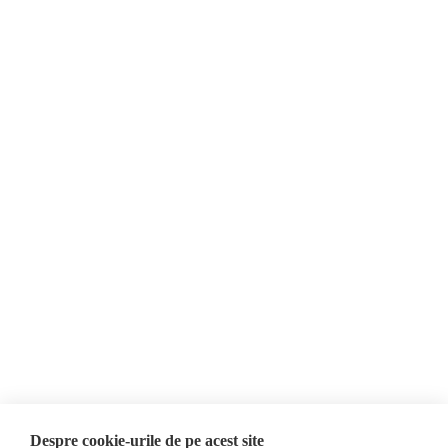
О нас
Контакты
Newsletter
Пожертвования
AIJR
политика
конфиденциальности
Мнения
Фейковые новости,
МНЕНИЯ
дезинформация и
Интервью
пропаганда
Репортаж
Республика Молдова
Регион Гагаузия
Расследование
Регион Приднестровье
Украина
Россияе
ОБЗОР СМИ
Мультимедиа
Despre cookie-urile de pe acest site