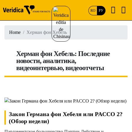
RO
РУ
Home
Херман фон Хебель
Херман фон Хебель: Последние
новости, аналитика,
видеоинтервью, видеоотчеты
Закон Германа фон Хебеля или PACCO 2?
(Обзор недели)
Парламентское большинство Партии Действие и