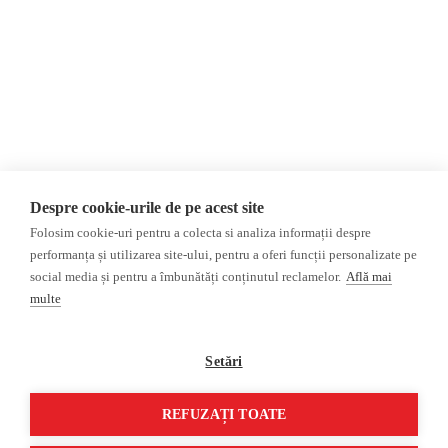
МНЕНИЯ
дезинформация и
Интервью
пропаганда
Репортаж
Республика Молдова
Регион Гагаузия
Расследование
Регион Приднестровье
Украина
Россияе
ОБЗОР СМИ
Мультимедиа
Despre cookie-urile de pe acest site
НЕЗАВИСИМЫЕ
ВИДЕОРЕПОРТАЖИ
Folosim cookie-uri pentru a colecta si analiza informații despre
РУССКОЯЗЫЧНЫЕ СМИ
Видеоинтервью
performanța și utilizarea site-ului, pentru a oferi funcții personalizate pe
ПРОКРЕМЛЕВСКИЕ
social media și pentru a îmbunătăți conținutul reclamelor.
Află mai
РУССКОЯЗЫЧНЫЕ СМИ
multe
Пресса из Гагаузской
области
Setări
Пресса из
Приднестровского региона
REFUZAȚI TOATE
©2026 Veridica.md. Все права защищены. Veridica™ представляет собой