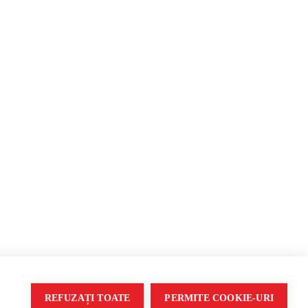
рмация и пропаганда
REFUZAȚI TOATE
PERMITE COOKIE-URI