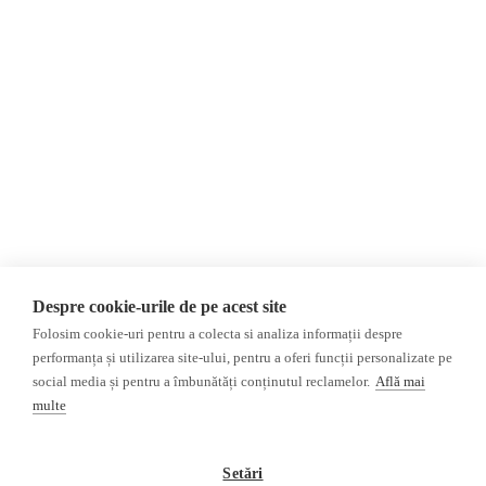
политика
конфиденциальности
Мнения
Фейковые новости,
МНЕНИЯ
дезинформация и
Интервью
пропаганда
Репортаж
Республика Молдова
Регион Гагаузия
Расследование
Регион Приднестровье
Украина
Россияе
ОБЗОР СМИ
Мультимедиа
Despre cookie-urile de pe acest site
НЕЗАВИСИМЫЕ
ВИДЕОРЕПОРТАЖИ
Folosim cookie-uri pentru a colecta si analiza informații despre
РУССКОЯЗЫЧНЫЕ СМИ
Видеоинтервью
performanța și utilizarea site-ului, pentru a oferi funcții personalizate pe
ПРОКРЕМЛЕВСКИЕ
social media și pentru a îmbunătăți conținutul reclamelor.
Află mai
РУССКОЯЗЫЧНЫЕ СМИ
multe
Пресса из Гагаузской
области
Setări
Пресса из