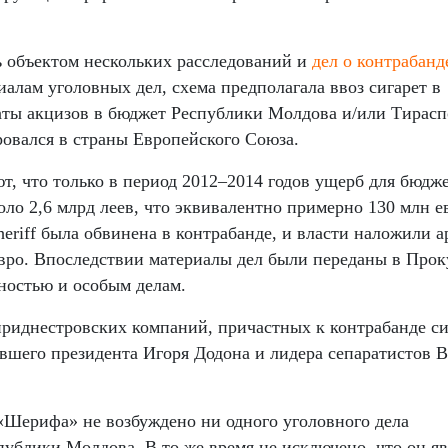
 объектом нескольких расследований и
дел о контрабанд
иалам уголовных дел, схема предполагала ввоз сигарет в
аты акцизов в бюджет Республики Молдова и/или Тирасп
ровался в страны Европейского Союза.
, что только в период 2012–2014 годов ущерб для бюдж
ло 2,6 млрд леев, что эквивалентно примерно 130 млн е
eriff была обвинена в контрабанде, и власти наложили а
евро. Впоследствии материалы дел были переданы в Прок
ностью и особым делам.
риднестровских компаний, причастных к контрабанде си
бывшего президента Игоря Додона и лидера сепаратистов 
«Шерифа» не возбуждено ни одного уголовного дела
ублики Молдова. В то же время не исключено, что он яв