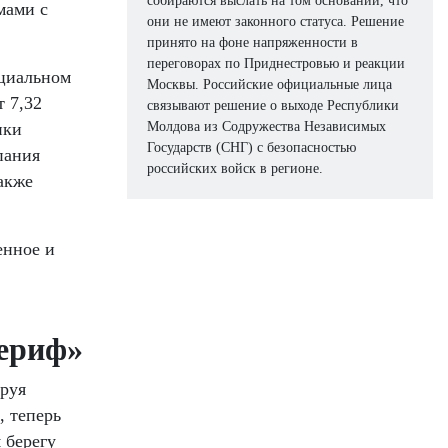
собираются выслать на том основании, что
мами с
они не имеют законного статуса. Решение
принято на фоне напряженности в
переговорах по Приднестровью и реакции
ециальном
Москвы. Российские официальные лица
т 7,32
связывают решение о выходе Республики
нки
Молдова из Содружества Независимых
Государств (СНГ) с безопасностью
пания
российских войск в регионе.
акже
енное и
Шериф»
руя
, теперь
 берегу