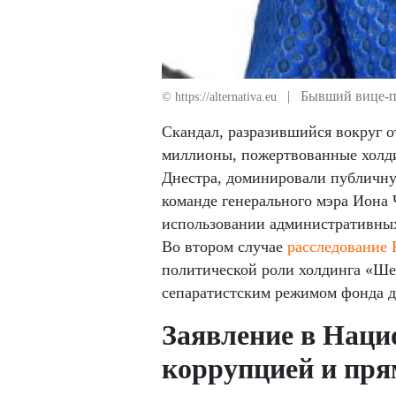
| Бывший вице-п
© https://alternativa.eu
Скандал, разразившийся вокруг 
миллионы, пожертвованные холди
Днестра, доминировали публичну
команде генерального мэра Иона 
использовании административных
Во втором случае
расследование 
политической роли холдинга «Ше
сепаратистским режимом фонда дл
Заявление в Наци
коррупцией и пря