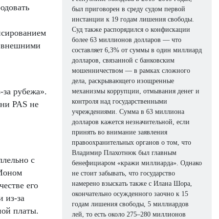
одовать
был приговорен в среду судом первой
инстанции к 19 годам лишения свободы.
Суд также распорядился о конфискации
нсированием
более 63 миллионов долларов — что
и внешними
составляет 6,3% от суммы в один миллиард
долларов, связанной с банковским
мошенничеством — в рамках сложного
дела, раскрывающего изощренные
-за рубежа».
механизмы коррупции, отмывания денег и
контроля над государственными
 ни PAS не
учреждениями. Сумма в 63 миллиона
долларов кажется незначительной, если
принять во внимание заявления
правоохранительных органов о том, что
Владимир Плахотнюк был главным
ллельно с
бенефициаром «кражи миллиарда». Однако
 Ионом
не стоит забывать, что государство
намерено взыскать также с Илана Шора,
честве его
окончательно осужденного заочно к 15
и из-за
годам лишения свободы, 5 миллиардов
ной платы.
лей, то есть около 275–280 миллионов