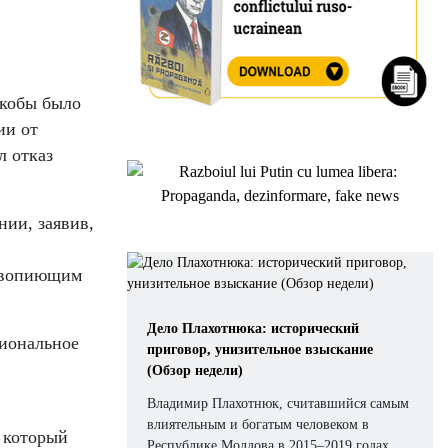
якобы было
ии от
л отказ
нии, заявив,
 «вопиющим
Дело Плахотнюка: исторический
циональное
приговор, унизительное взыскание
(Обзор недели)
Владимир Плахотнюк, считавшийся самым
влиятельным и богатым человеком в
, который
Республике Молдова в 2015–2019 годах,