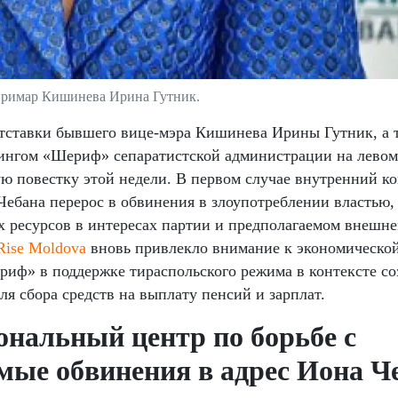
римар Кишинева Ирина Гутник.
отставки бывшего вице-мэра Кишинева Ирины Гутник, а 
нгом «Шериф» сепаратистской администрации на левом
ю повестку этой недели. В первом случае внутренний к
Чебана перерос в обвинения в злоупотреблении властью,
 ресурсов в интересах партии и предполагаемом внешне
Rise Moldova
вновь привлекло внимание к экономическо
риф» в поддержке тираспольского режима в контексте со
я сбора средств на выплату пенсий и зарплат.
ональный центр по борьбе с
мые обвинения в адрес Иона Ч