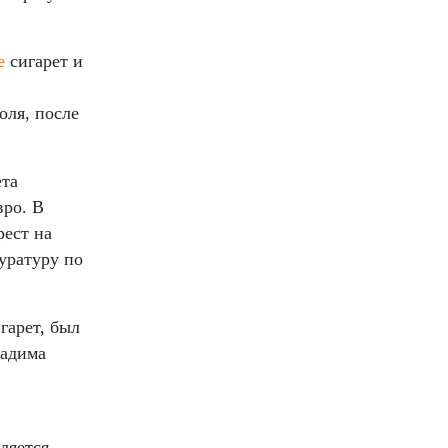
е
сигарет и
оля, после
ета
вро. В
рест на
уратуру по
гарет, был
Вадима
ляется