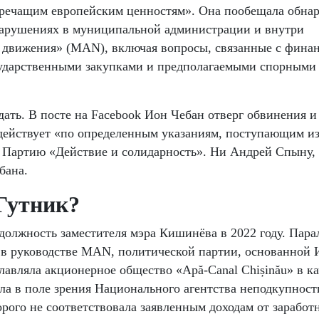
оречащим европейским ценностям». Она пообещала обнар
арушениях в муниципальной администрации и внутри
 движения» (MAN), включая вопросы, связанные с фина
осударственными закупками и предполагаемыми спорным
дать. В посте на Facebook Ион Чебан отверг обвинения и
действует «по определенным указаниям, поступающим из
 Партию «Действие и солидарность». Ни Андрей Спыну,
бана.
Гутник?
должность заместителя мэра Кишинёва в 2022 году. Пара
 в руководстве MAN, политической партии, основанной
лавляла акционерное общество «Apă-Canal Chișinău» в ка
ала в поле зрения Национального агентства неподкупност
орого не соответствовала заявленным доходам от заработ