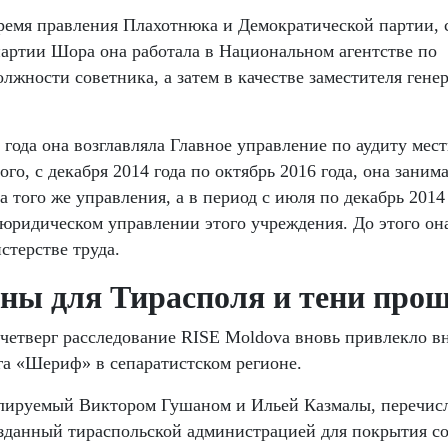
 время правления Плахотнюка и Демократической партии, 
партии Шора она работала в Национальном агентстве по
лжности советника, а затем в качестве заместителя гене
 года она возглавляла Главное управление по аудиту мес
ого, с декабря 2014 года по октябрь 2016 года, она заним
 того же управления, а в период с июля по декабрь 2014
юридическом управлении этого учреждения. До этого она
терстве труда.
ны для Тирасполя и тени про
 четверг расследование RISE Moldova вновь привлекло в
а «Шериф» в сепаратистском регионе.
ролируемый Виктором Гушаном и Ильей Казмалы, перечис
зданный тираспольской администрацией для покрытия с