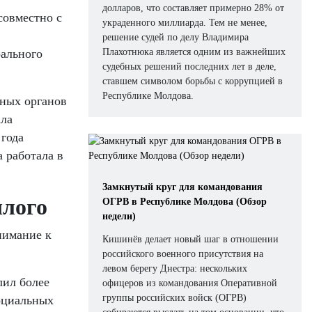
долларов, что составляет примерно 28% от
совместно с
украденного миллиарда. Тем не менее,
решение судей по делу Владимира
рального
Плахотнюка является одним из важнейших
судебных решений последних лет в деле,
ставшем символом борьбы с коррупцией в
Республике Молдова.
тных органов
ала
 года
 работала в
Замкнутый круг для командования
шлого
ОГРВ в Республике Молдова (Обзор
недели)
нимание к
Кишинёв делает новый шаг в отношении
российского военного присутствия на
левом берегу Днестра: нескольких
лил более
офицеров из командования Оперативной
группы российских войск (ОГРВ)
оциальных