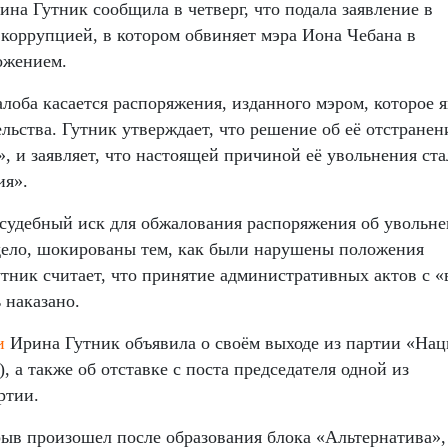
на Гутник сообщила в четверг, что подала заявление в
коррупцией, в котором обвиняет мэра Иона Чебана в
ожением.
лоба касается распоряжения, изданного мэром, которое 
льства. Гутник утверждает, что решение об её отстранен
, и заявляет, что настоящей причиной её увольнения ста
ия».
 судебный иск для обжалования распоряжения об увольне
дело, шокированы тем, как были нарушены положения
Гутник считает, что принятие административных актов с
 наказано.
и
Ирина Гутник объявила о своём выходе из партии «На
 а также об отставке с поста председателя одной из
ртии.
рыв произошел после образования блока «Альтернатива»