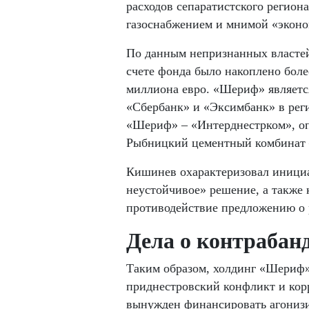
расходов сепаратистского регион
газоснабжением и мнимой «эконо
По данным непризнанных властей 
счете фонда было накоплено боле
миллиона евро. «Шериф» являетс
«Сбербанк» и «Эксимбанк» в рег
«Шериф» – «Интерднестрком», опе
Рыбницкий цементный комбинат –
Кишинев охарактеризовал инициа
неустойчивое» решение, а также
противодействие предложению о 
Дела о контрабан
Таким образом, холдинг «Шериф»
приднестровский конфликт и кор
вынужден финансировать агониз