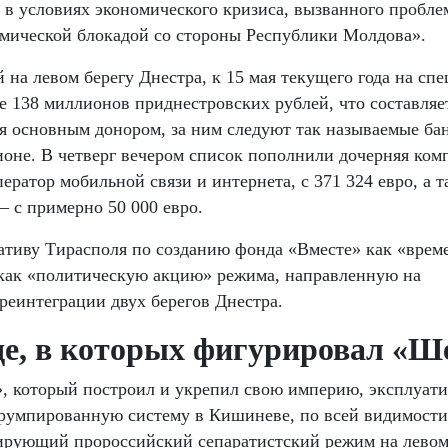
а в условиях экономического кризиса, вызванного пробле
мической блокадой со стороны Республики Молдова».
на левом берегу Днестра, к 15 мая текущего года на сп
е 138 миллионов приднестровских рублей, что составляе
я основным донором, за ним следуют так называемые ба
ионе. В четверг вечером список пополнили дочерняя ком
ратор мобильной связи и интернета, с 371 324 евро, а т
 с примерно 50 000 евро.
тиву Тирасполя по созданию фонда «Вместе» как «врем
 как «политическую акцию» режима, направленную на
реинтеграции двух берегов Днестра.
де, в которых фигурировал «
, который построил и укрепил свою империю, эксплуати
румпированную систему в Кишиневе, по всей видимости
ирующий пророссийский сепаратистский режим на левом