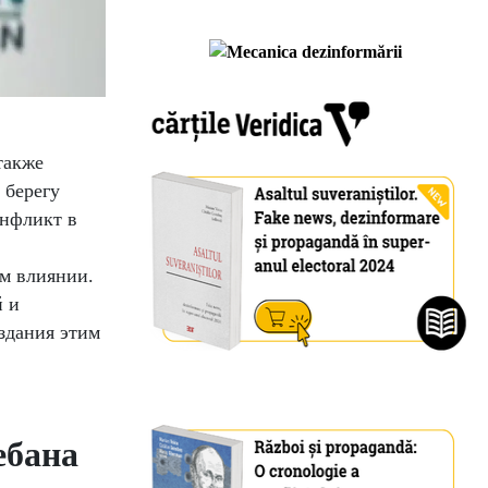
также
 берегу
онфликт в
м влиянии.
й и
здания этим
ебана