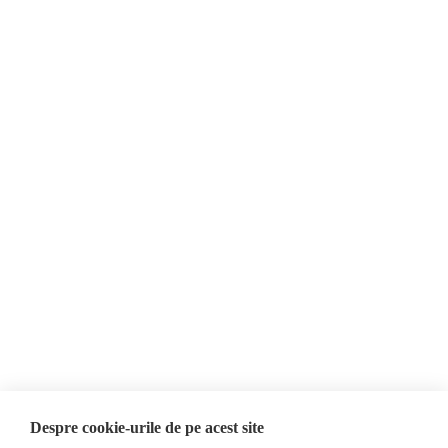
competitivă în economia globală?
Despre Noi
Știri
Contact
Republica Moldova
Evenimente
România
Newsletter
Internațional
Donații
AIJR
Politica de confidențialitate
Opinii
Fake News, Dezinformare &
Editorial
Propagandă
Interviu
Republica Moldova
Reportaj
Regiunea găgăuză
Regiunea transnistreană
Investigatie
Ucraina
Despre cookie-urile de pe acest site