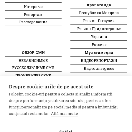
пропаганда
Интервью
Республика Молдова
Репортаж
Регион Гагаузия
Расследование
Регион Приднестровье
Украина
Россияе
ОБЗОР СМИ
Мультимедиа
НЕЗАВИСИМЫЕ
ВИДЕОРЕПОРТАЖИ
РУССКОЯЗЫЧНЫЕ СМИ
Видеоинтервью
ПРОКРЕМЛЕВСКИЕ
РУССКОЯЗЫЧНЫЕ СМИ
Despre cookie-urile de pe acest site
Пресса из Гагаузской области
Folosim cookie-uri pentru a colecta si analiza informații
Пресса из Приднестровского
despre performanța și utilizarea site-ului, pentru a oferi
региона
funcții personalizate pe social media și pentru a îmbunătăți
conținutul reclamelor.
Află mai multe
©2026 Veridica.md. Все права
Разработан
защищены. Veridica™
Treeworks
Setări