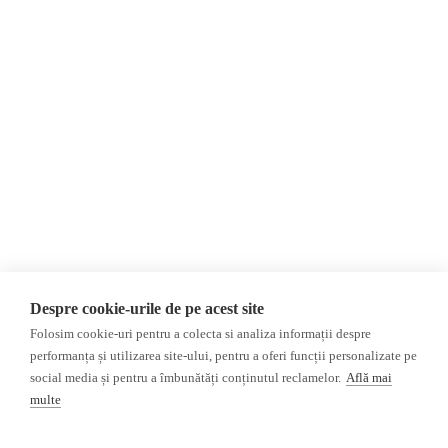
AIJR
политика
конфиденциальности
Мнения
Фейковые новости,
МНЕНИЯ
дезинформация и
Интервью
пропаганда
Репортаж
Республика Молдова
Регион Гагаузия
Расследование
Регион Приднестровье
Украина
Россияе
ОБЗОР СМИ
Мультимедиа
Despre cookie-urile de pe acest site
НЕЗАВИСИМЫЕ
ВИДЕОРЕПОРТАЖИ
Folosim cookie-uri pentru a colecta si analiza informații despre
РУССКОЯЗЫЧНЫЕ СМИ
Видеоинтервью
performanța și utilizarea site-ului, pentru a oferi funcții personalizate pe
ПРОКРЕМЛЕВСКИЕ
social media și pentru a îmbunătăți conținutul reclamelor.
Află mai
РУССКОЯЗЫЧНЫЕ СМИ
multe
Пресса из Гагаузской
области