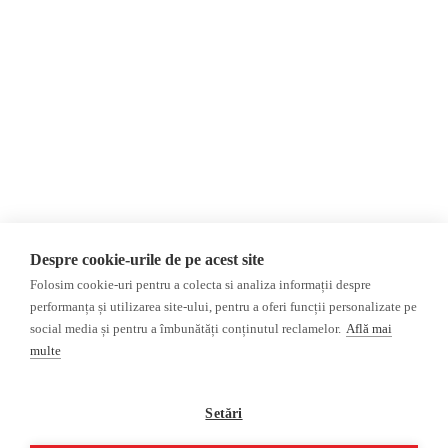
конфиденциальности
Мнения
Фейковые новости,
МНЕНИЯ
дезинформация и
Интервью
пропаганда
Репортаж
Республика Молдова
Регион Гагаузия
Расследование
Регион Приднестровье
Украина
Россияе
ОБЗОР СМИ
Мультимедиа
Despre cookie-urile de pe acest site
НЕЗАВИСИМЫЕ
ВИДЕОРЕПОРТАЖИ
Folosim cookie-uri pentru a colecta si analiza informații despre
РУССКОЯЗЫЧНЫЕ СМИ
Видеоинтервью
performanța și utilizarea site-ului, pentru a oferi funcții personalizate pe
ПРОКРЕМЛЕВСКИЕ
social media și pentru a îmbunătăți conținutul reclamelor.
Află mai
РУССКОЯЗЫЧНЫЕ СМИ
multe
Пресса из Гагаузской
области
Setări
Пресса из
Приднестровского региона