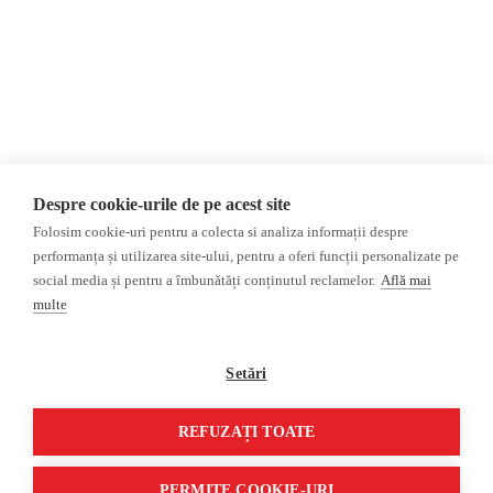
AIJR
Politica de confidențialitate
Opinii
Fake News, Dezinformare &
Editorial
Propagandă
Interviu
Republica Moldova
Reportaj
Regiunea găgăuză
Regiunea transnistreană
Investigatie
Ucraina
Despre cookie-urile de pe acest site
Rusia
Folosim cookie-uri pentru a colecta si analiza informații despre
performanța și utilizarea site-ului, pentru a oferi funcții personalizate pe
Monitor media
Multimedia
social media și pentru a îmbunătăți conținutul reclamelor.
Află mai
Presa rusă independentă
Podcast
multe
Presa rusa pro-Kremlin
Reportaj video
Presa din regiunea găgăuză
Interviu video
Setări
Presa din regiunea
transnistreană
REFUZAȚI TOATE
©2026 Veridica.md. Toate drepturile rezervate. Veridica™ este o publicație a
Asociației Alianța Internațională a Jurnaliștilor Români
.
PERMITE COOKIE-URI