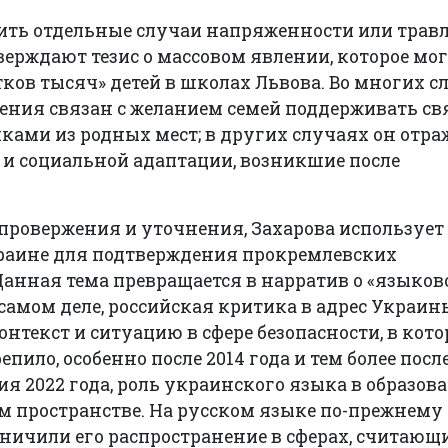
ить отдельные случаи напряженности или травл
рждают тезис о массовом явлении, которое мог
тков тысяч» детей в школах Львова. Во многих с
ения связан с желанием семей поддерживать свя
ами из родных мест; в других случаях он отра
 и социальной адаптации, возникшие после
.
ровержения и уточнения, Захарова использует 
раине для подтверждения прокремлевских
Данная тема превращается в нарратив о «языко
 самом деле, российская критика в адрес Украин
нтекст и ситуацию в сфере безопасности, в кот
пило, особенно после 2014 года и тем более посл
 2022 года, роль украинского языка в образова
 пространстве. На русском языке по-прежнему 
аничили его распространение в сферах, считающ