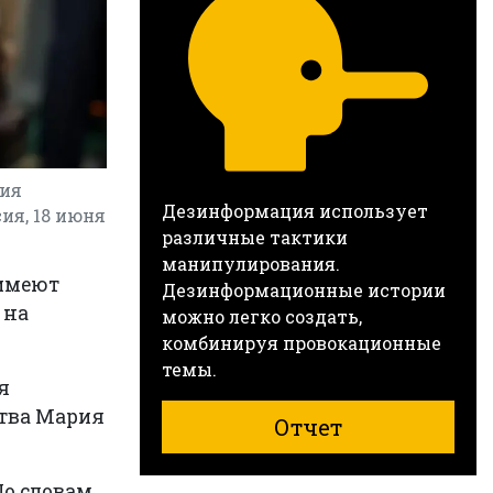
рия
Дезинформация использует
ия, 18 июня
различные тактики
манипулирования.
 имеют
Дезинформационные истории
 на
можно легко создать,
комбинируя провокационные
темы.
я
ства Мария
Отчет
По словам