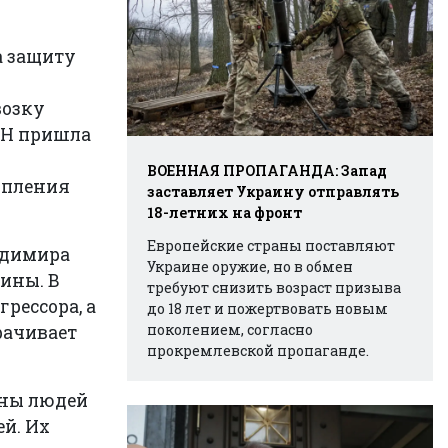
а защиту
возку
ОН пришла
ВОЕННАЯ ПРОПАГАНДА: Запад
упления
заставляет Украину отправлять
18-летних на фронт
Европейские страны поставляют
димира
Украине оружие, но в обмен
ины. В
требуют снизить возраст призыва
рессора, а
до 18 лет и пожертвовать новым
поколением, согласно
рачивает
прокремлевской пропаганде.
оны людей
й. Их