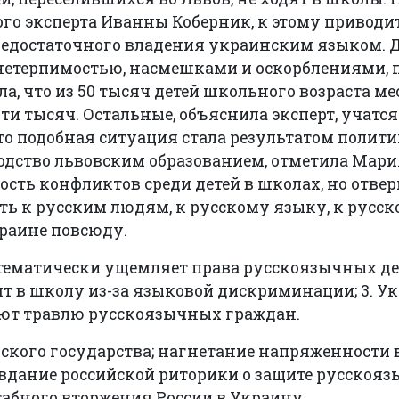
го эксперта Иванны Коберник, к этому приводит
 недостаточного владения украинским языком. 
 нетерпимостью, насмешками и оскорблениями, 
а, что из 50 тысяч детей школьного возраста м
и тысяч. Остальные, объяснила эксперт, учатся
что подобная ситуация стала результатом полит
оводство львовским образованием, отметила Мар
ость конфликтов среди детей в школах, но отвер
ть к русским людям, к русскому языку, к русск
краине повсюду.
стематически ущемляет права русскоязычных дет
ят в школу из-за языковой дискриминации; 3. У
ют травлю русскоязычных граждан.
кого государства; нагнетание напряженности 
вдание российской риторики о защите русскояз
бного вторжения России в Украину.