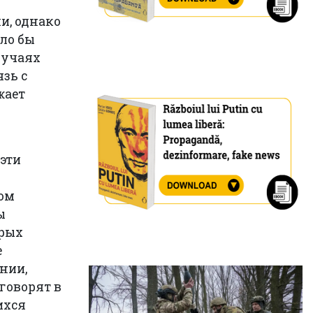
и, однако
ло бы
лучаях
зь с
жает
эти
вом
ы
орых
е
нии,
говорят в
ихся