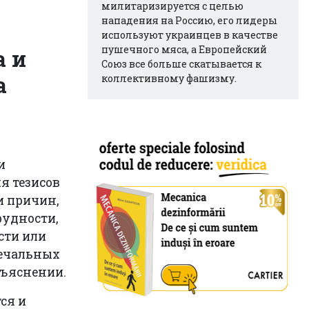
милитаризируется с целью
нападения на Россию, его лидеры
используют украинцев в качестве
пушечного мяса, а Европейский
а и
Союз все больше скатывается к
а
коллективному фашизму.
и
я тезисов
и причин,
рудности,
сти или
печальных
бъяснении.
ся и