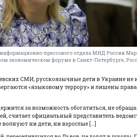
 информационно-прессового отдела МИД России Ма
ом экономическом форуме в Санкт-Петербурге, Росс
вских СМИ, русскоязычные дети в Украине не
вергаются «языковому террору» и лишены права
 держится за возможность обогатиться, не обраща
й, считает официальный представитель ведом
 волнуют ни дети, ни взрослые [...]
й, переселившихся во Львов, не ходят в школы. 