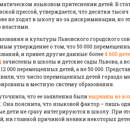
ематическом языковом притеснении детей. В стат
кой прессой, утверждается, что десятки тысяч
ве не ходят в школу из-за дискриминации, но э
 властями.
зования и культуры Львовского городского сов
ым утверждение о том, что 50 000 перемещенны
ований, и привел другие данные: более
4 600 дете
ц
зачислены в школы и детские сады Львова, а вс
12 000 перемещенных детей, а не 50 000. Предста
вили, что число перемещенных детей гораздо м
рированы в местную систему образования.
 уточнила, что ее заявления были
вырваны из ко
. Она пояснила, что языковой фактор – лишь одн
ые дети не сразу интегрируются в школу. При э
й, ни главной причиной неявки некоторых дете