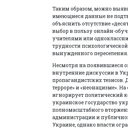
Таким образом, можно выяв
имеющиеся данные не подтве
объяснить отсутствие «деся
выбор в пользу онлайн-обуч
учителями или одноклассник
трудности психологической
вынужденного переселения
Несмотря на появившиеся оп
внутренние дискуссии в Ук
пропагандистских тезисов. 
терроре» и «неонацизме». На
игнорирует политический ко
украинское государство укре
полномасштабного вторжения
администрации и публичном
Украине, однако власти огр