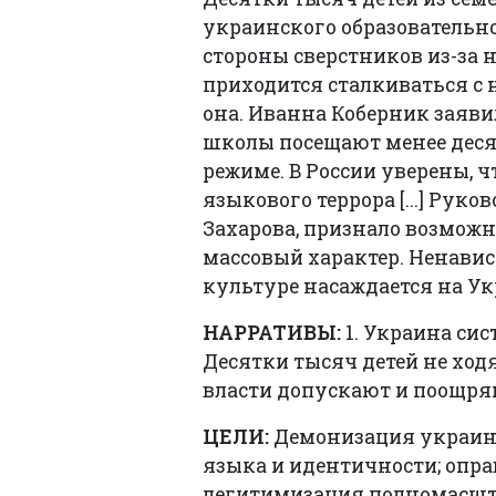
украинского образовательно
стороны сверстников из-за
приходится сталкиваться с
она. Иванна Коберник заявил
школы посещают менее десят
режиме. В России уверены, 
языкового террора [...] Рук
Захарова, признало возможн
массовый характер. Ненавис
культуре насаждается на У
НАРРАТИВЫ:
1. Украина си
Десятки тысяч детей не ход
власти допускают и поощря
ЦЕЛИ:
Демонизация украинс
языка и идентичности; опра
легитимизация полномасшта