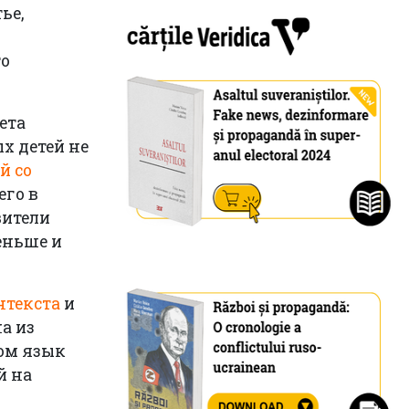
ье,
то
ета
х детей не
й со
его в
вители
еньше и
нтекста
и
а из
том язык
й на