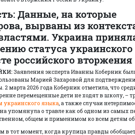
ть: Данные, на которые
рова, вырваны из контекст
властями. Украина принял
ению статуса украинского
сте российского вторжения
ЙКИ:
Заявления эксперта Иванны Коберник был
пользованы Марией Захаровой для подтверждени
 2 марта 2026 года Коберник отметила, что сред
енне перемещенные дети не ходят в школу, –
т
м украинского языка
, а также случаи нетерпимо
 она упомянула о травле как об одном из самых 
нственном, общем и применимом ко всем детям о
 в тот момент, когда крупица правды обобщает