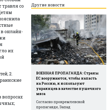
Другие новости
 травля со
Детям
пояснила
естные
 в онлайн-
ики
ия
гло их
ой
ВОЕННАЯ ПРОПАГАНДА: Страны
ей; 2.
ЕС вооружаются, чтобы напасть
краинские
на Россию, и используют
украинцев в качестве пушечного
мяса
в вопросах
Согласно прокремлевской
ычных;
пропаганде, Запад