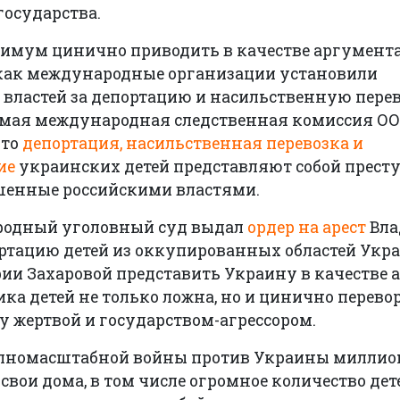
государства.
имум цинично приводить в качестве аргумент
я как международные организации установили
 властей за депортацию и насильственную пере
имая международная следственная комиссия О
что
депортация, насильственная перевозка и
ие
украинских детей представляют собой прест
ршенные российскими властями.
ародный уголовный суд выдал
ордер на арест
Вла
ртацию детей из оккупированных областей Укра
ии Захаровой представить Украину в качестве аг
ика детей не только ложна, но и цинично перево
 жертвой и государством-агрессором.
полномасштабной войны против Украины милли
ои дома, в том числе огромное количество дете