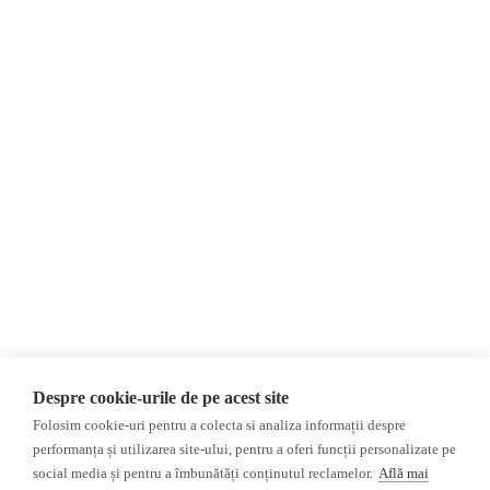
Newsletter
Пожертвования
AIJR
политика
конфиденциальности
Мнения
Фейковые новости,
МНЕНИЯ
дезинформация и
Интервью
пропаганда
Репортаж
Республика Молдова
Регион Гагаузия
Расследование
Регион Приднестровье
Украина
Россияе
ОБЗОР СМИ
Мультимедиа
Despre cookie-urile de pe acest site
НЕЗАВИСИМЫЕ
ВИДЕОРЕПОРТАЖИ
Folosim cookie-uri pentru a colecta si analiza informații despre
РУССКОЯЗЫЧНЫЕ СМИ
Видеоинтервью
performanța și utilizarea site-ului, pentru a oferi funcții personalizate pe
ПРОКРЕМЛЕВСКИЕ
social media și pentru a îmbunătăți conținutul reclamelor.
Află mai