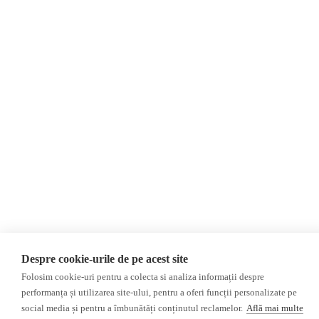
ПРОКРЕМЛЕВСКИЕ
РУССКОЯЗЫЧНЫЕ СМИ
Пресса из Гагаузской
области
Пресса из
Приднестровского региона
©2026 Veridica.md. Все права защищены. Veridica™ представляет собой
публикацию
Международный альянс румынских журналистов
.
Разработан
Treeworks
Despre cookie-urile de pe acest site
Folosim cookie-uri pentru a colecta si analiza informații despre
performanța și utilizarea site-ului, pentru a oferi funcții personalizate pe
social media și pentru a îmbunătăți conținutul reclamelor.
Află mai multe