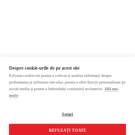
Donații
AIJR
Politica de confidențialitate
Opinii
Fake News, Dezinformare &
Editorial
Propagandă
Interviu
Republica Moldova
Reportaj
Regiunea găgăuză
Regiunea transnistreană
Investigatie
Ucraina
Despre cookie-urile de pe acest site
Rusia
Folosim cookie-uri pentru a colecta si analiza informații despre
performanța și utilizarea site-ului, pentru a oferi funcții personalizate pe
Monitor media
Multimedia
social media și pentru a îmbunătăți conținutul reclamelor.
Află mai
Presa rusă independentă
Podcast
multe
Presa rusa pro-Kremlin
Reportaj video
Presa din regiunea găgăuză
Interviu video
Setări
Presa din regiunea
transnistreană
REFUZAȚI TOATE
©2026 Veridica.md. Toate drepturile rezervate. Veridica™ este o publicație a