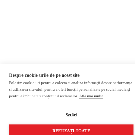
Regiunea transnistreană
Investigatie
Ucraina
Rusia
Monitor media
Multimedia
Presa rusă independentă
Podcast
Presa rusa pro-Kremlin
Reportaj video
Presa din regiunea găgăuză
Interviu video
Presa din regiunea
transnistreană
Despre cookie-urile de pe acest site
©2026 Veridica.md. Toate drepturile rezervate. Veridica™ este o publicație a
Folosim cookie-uri pentru a colecta si analiza informații despre performanța
Asociației Alianța Internațională a Jurnaliștilor Români
.
și utilizarea site-ului, pentru a oferi funcții personalizate pe social media și
Soluție web
Treeworks
pentru a îmbunătăți conținutul reclamelor.
Află mai multe
Setări
REFUZAȚI TOATE