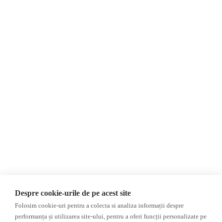
Despre Noi
Știri
Contact
Republica Moldova
Evenimente
România
Newsletter
Internațional
Donații
AIJR
Politica de confidențialitate
Opinii
Fake News, Dezinformare &
Editorial
Propagandă
Interviu
Republica Moldova
Reportaj
Regiunea găgăuză
Regiunea transnistreană
Investigatie
Ucraina
Despre cookie-urile de pe acest site
Rusia
Folosim cookie-uri pentru a colecta si analiza informații despre
performanța și utilizarea site-ului, pentru a oferi funcții personalizate pe