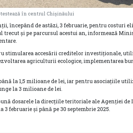
estează în centrul Chișinăului
ții, începând de astăzi, 3 februarie, pentru costuri el
l trecut și pe parcursul acestui an, informează Mini
entare.
u stimularea accesării creditelor investiționale, util
dezvoltarea agriculturii ecologice, implementarea bu
ână la 1,5 milioane de lei, iar pentru asociațiile utili
unge la 3 milioane de lei.
pună dosarele la direcțiile teritoriale ale Agenției de
la 3 februarie și până pe 30 septembrie 2025.