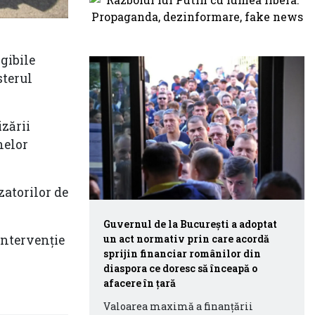
igibile
sterul
izării
nelor
zatorilor de
Guvernul de la București a adoptat
 Intervenție
un act normativ prin care acordă
sprijin financiar românilor din
diaspora ce doresc să înceapă o
afacere în țară
Valoarea maximă a finanţării