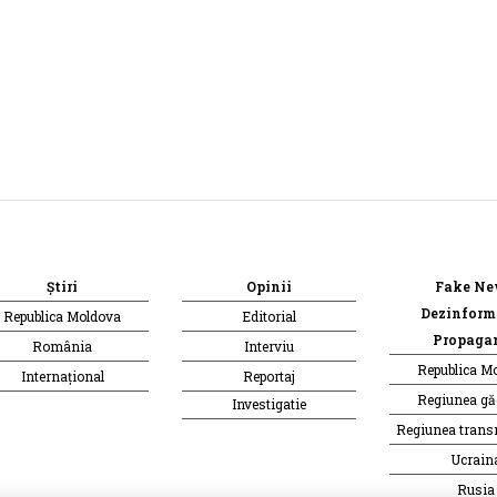
Știri
Opinii
Fake Ne
Dezinform
Republica Moldova
Editorial
Propaga
România
Interviu
Republica M
Internațional
Reportaj
Regiunea g
Investigatie
Regiunea trans
Ucrain
Rusia