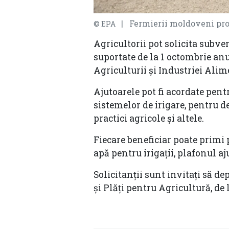
| Fermierii moldoveni prot
© EPA
Agricultorii pot solicita subven
suportate de la 1 octombrie anu
Agriculturii și Industriei Alim
Ajutoarele pot fi acordate pentr
sistemelor de irigare, pentru 
practici agricole și altele.
Fiecare beneficiar poate primi p
apă pentru irigații, plafonul aj
Solicitanții sunt invitați să de
și Plăți pentru Agricultură, de 