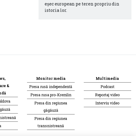
eşec european pe teren propriu din
istoria lor.
ws,
Monitor media
Multimedia
are &
Presa rusă independentă
Podcast
ndă
Presa rusa pro-Kremlin
Reportaj video
oldova
Presa din regiunea
Interviu video
ăgăuză
găgăuză
nistreană
Presa din regiunea
a
transnistreană