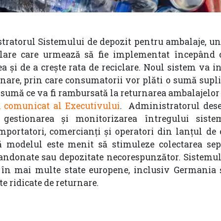
ratorul Sistemului de depozit pentru ambalaje, 
iclare care urmează să fie implementat începând 
a și de a crește rata de reciclare. Noul sistem va 
nare, prin care consumatorii vor plăti o sumă supl
 sumă ce va fi rambursată la returnarea ambalajelor 
 comunicat al Executivului
. Administratorul des
 gestionarea și monitorizarea întregului siste
portatori, comercianți și operatori din lanțul de 
că modelul este menit să stimuleze colectarea sep
andonate sau depozitate necorespunzător. Sistemul
 în mai multe state europene, inclusiv Germania ș
te ridicate de returnare.