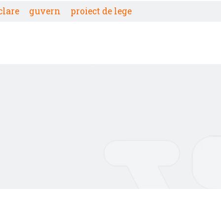
clare
guvern
proiect de lege