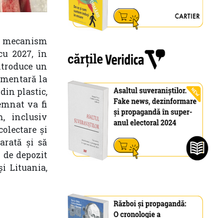
un mecanism
cu 2027, în
introduce un
imentară la
din plastic,
emnat va fi
m, inclusiv
colectare și
arată și să
 de depozit
i Lituania,