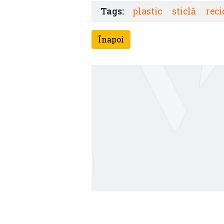
Tags:
plastic
sticlă
reci
Înapoi