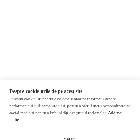
Contact
Republica Moldova
Evenimente
România
Newsletter
Internațional
Donații
AIJR
Politica de confidențialitate
Opinii
Fake News, Dezinformare &
Editorial
Propagandă
Interviu
Republica Moldova
Reportaj
Regiunea găgăuză
Regiunea transnistreană
Investigatie
Ucraina
Despre cookie-urile de pe acest site
Rusia
Folosim cookie-uri pentru a colecta si analiza informații despre
performanța și utilizarea site-ului, pentru a oferi funcții personalizate pe
Monitor media
Multimedia
social media și pentru a îmbunătăți conținutul reclamelor.
Află mai
Presa rusă independentă
Podcast
multe
Presa rusa pro-Kremlin
Reportaj video
Presa din regiunea găgăuză
Interviu video
Setări