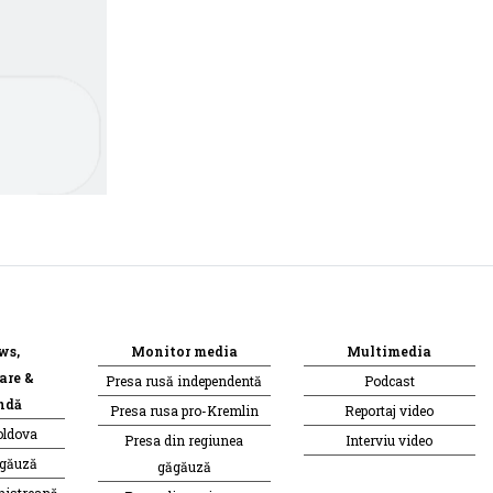
ws,
Monitor media
Multimedia
are &
Presa rusă independentă
Podcast
ndă
Presa rusa pro-Kremlin
Reportaj video
oldova
Presa din regiunea
Interviu video
ăgăuză
găgăuză