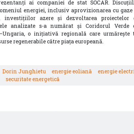
rezentanți ai companiei de stat SOCAR. Discuții
domeniul energiei, inclusiv aprovizionarea cu gaze 
a investițiilor azere și dezvoltarea proiectelor
ctele analizate s-a numărat și Coridorul Verde
Ungaria, o inițiativă regională care urmărește 
surse regenerabile către piața europeană.
Dorin Junghietu
energie eoliană
energie electr
securitate energetică