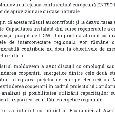
 Moldova cu rețeaua continentală europeană ENTSO-E
lor de aprovizionare cu gaze naturale.
țin că aceste măsuri au contribuit și la dezvoltarea 
le. Capacitatea instalată din surse regenerabile a c
depășit pragul de 1 GW. Junghietu a afirmat că inv
tele de interconectare regională vor rămâne o 
erabilă contribuie nu doar la obiectivele de medi
ice a țării.
strul moldovean a avut discuții cu omologul său
ndarea cooperării energetice dintre cele două sta
rat integrarea piețelor de energie electrică ale 
extinderea cooperării în cadrul proiectului Coridoru
 analizat și posibilitatea utilizării capacităților 
entru sporirea securității energetice regionale.
u s-a întâlnit cu ministrul Economiei al Azerb