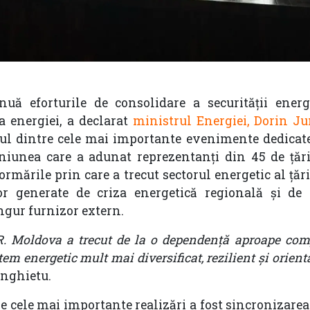
uă eforturile de consolidare a securității energ
a energiei, a declarat
ministrul Energiei, Dorin J
l dintre cele mai importante evenimente dedicate
niunea care a adunat reprezentanți din 45 de țări
mările prin care a trecut sectorul energetic al țări
or generate de criza energetică regională și de 
ngur furnizor extern.
, R. Moldova a trecut de la o dependență aproape co
em energetic mult mai diversificat, rezilient și orient
unghietu.
re cele mai importante realizări a fost sincronizare