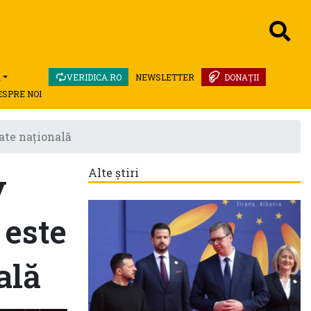
A
VERIDICA.RO
NEWSLETTER
DONAȚII
ESPRE NOI
ate națională
y
Alte știri
 este
ală