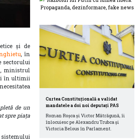
etice și de
unghietu
, în
 sectorului
, ministrul
i în ultimii
necesitatea
Curtea Constituțională a validat
mandatele a doi noi deputați PAS
mpletă de un
at spre piața
Roman Roșca și Victor Mătrăgună, îi
înlocuiesc pe Alexandru Trubca și
Victoria Belous în Parlament.
a sistemului