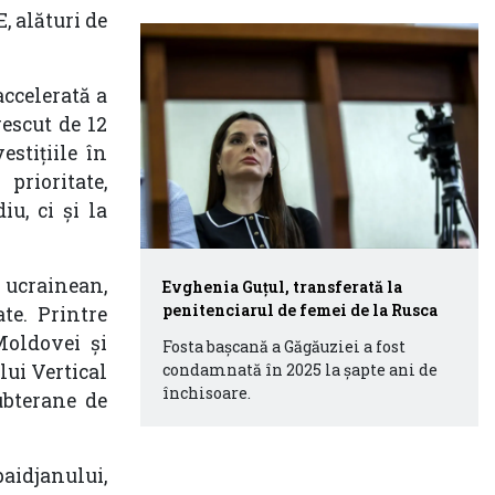
, alături de
accelerată a
rescut de 12
estițiile în
prioritate,
u, ci și la
 ucrainean,
Evghenia Guțul, transferată la
penitenciarul de femei de la Rusca
te. Printre
Moldovei și
Fosta bașcană a Găgăuziei a fost
condamnată în 2025 la șapte ani de
lui Vertical
închisoare.
subterane de
aidjanului,