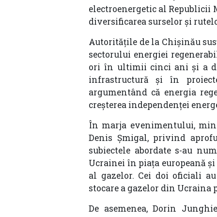
electroenergetic al Republicii
diversificarea surselor și rute
Autoritățile de la Chișinău sus
sectorului energiei regenerabi
ori în ultimii cinci ani și a 
infrastructură și în proiec
argumentând că energia regen
creșterea independenței energet
În marja evenimentului, mini
Denis Șmigal, privind aprofu
subiectele abordate s-au numă
Ucrainei în piața europeană și 
al gazelor. Cei doi oficiali au
stocare a gazelor din Ucraina p
De asemenea, Dorin Junghiet