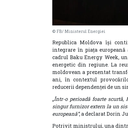
© FB/ Ministerul Energiei
Republica Moldova își contin
integrare în piața europeană 
cadrul Baku Energy Week, unu
energetic din regiune. La reu
moldovean a prezentat transfor
ani, în contextul provocăril
reducerii dependenței de un si
„
Într-o perioadă foarte scurtă
singur furnizor extern la un sist
europeană”
, a declarat Dorin J
Potrivit ministrului, una dint