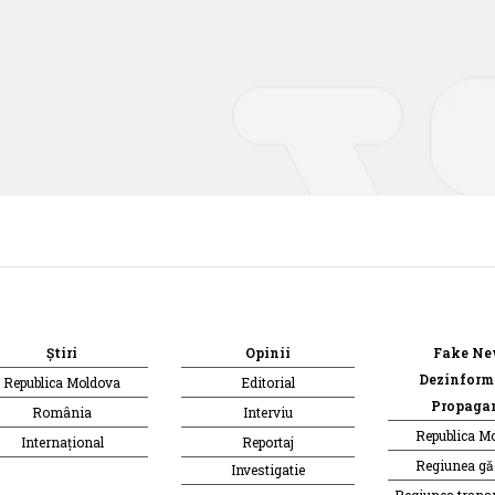
Știri
Opinii
Fake Ne
Dezinform
Republica Moldova
Editorial
Propaga
România
Interviu
Republica M
Internațional
Reportaj
Regiunea g
Investigatie