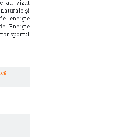
le au vizat
naturale și
 de energie
 de Energie
transportul
ică