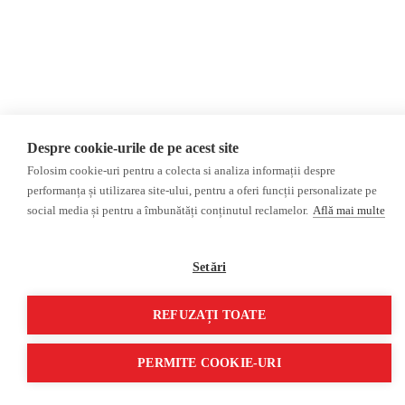
Reportaj
Regiunea găgăuză
Regiunea transnistreană
Investigatie
Ucraina
Rusia
Monitor media
Multimedia
Presa rusă independentă
Podcast
Despre cookie-urile de pe acest site
Presa rusa pro-Kremlin
Reportaj video
Presa din regiunea găgăuză
Interviu video
Folosim cookie-uri pentru a colecta si analiza informații despre
performanța și utilizarea site-ului, pentru a oferi funcții personalizate pe
Presa din regiunea
social media și pentru a îmbunătăți conținutul reclamelor.
Află mai multe
transnistreană
©2026 Veridica.md. Toate drepturile rezervate. Veridica™ este o publicație a
Setări
Asociației Alianța Internațională a Jurnaliștilor Români
.
Soluție web
Treeworks
REFUZAȚI TOATE
PERMITE COOKIE-URI