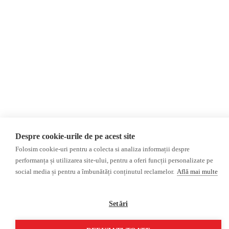
AIJR
Politica de confidențialitate
Opinii
Fake News, Dezinformare &
Editorial
Propagandă
Interviu
Republica Moldova
Reportaj
Regiunea găgăuză
Regiunea transnistreană
Investigatie
Ucraina
Rusia
Monitor media
Multimedia
Despre cookie-urile de pe acest site
Presa rusă independentă
Podcast
Folosim cookie-uri pentru a colecta si analiza informații despre
Presa rusa pro-Kremlin
Reportaj video
performanța și utilizarea site-ului, pentru a oferi funcții personalizate pe
Presa din regiunea găgăuză
Interviu video
social media și pentru a îmbunătăți conținutul reclamelor.
Află mai multe
Presa din regiunea
transnistreană
Setări
©2026 Veridica.md. Toate drepturile rezervate. Veridica™ este o publicație a
Asociației Alianța Internațională a Jurnaliștilor Români
.