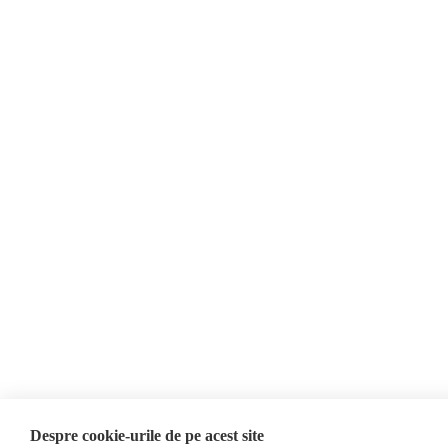
Despre Noi
Contact
Evenimente
Newsletter
Donații
AIJR
Politica de confidențialitate
Opinii
Editorial
Interviu
Reportaj
Investigatie
Monitor media
Presa rusă independentă
Presa rusa pro-Kremlin
Presa din regiunea găgăuză
Despre cookie-urile de pe acest site