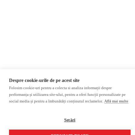
AIJR
Politica de confidențialitate
Opinii
Fake News, Dezinformare &
Editorial
Propagandă
Interviu
Republica Moldova
Reportaj
Regiunea găgăuză
Regiunea transnistreană
Investigatie
Ucraina
Rusia
Monitor media
Multimedia
Despre cookie-urile de pe acest site
Presa rusă independentă
Podcast
Folosim cookie-uri pentru a colecta si analiza informații despre
Presa rusa pro-Kremlin
Reportaj video
performanța și utilizarea site-ului, pentru a oferi funcții personalizate pe
Presa din regiunea găgăuză
Interviu video
social media și pentru a îmbunătăți conținutul reclamelor.
Află mai multe
Presa din regiunea
transnistreană
Setări
©2026 Veridica.md. Toate drepturile rezervate. Veridica™ este o publicație a
Asociației Alianța Internațională a Jurnaliștilor Români
.