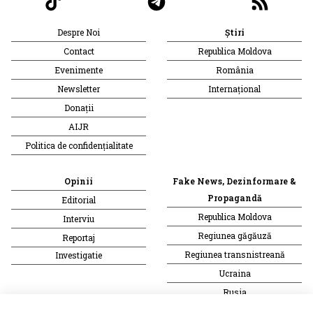
Despre Noi
Știri
Contact
Republica Moldova
Evenimente
România
Newsletter
Internațional
Donații
AIJR
Politica de confidențialitate
Opinii
Fake News, Dezinformare &
Propagandă
Editorial
Republica Moldova
Interviu
Regiunea găgăuză
Reportaj
Regiunea transnistreană
Investigatie
Ucraina
Rusia
Monitor media
Multimedia