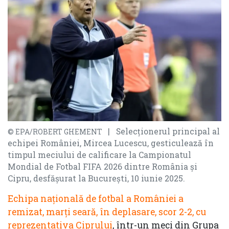
| Selecționerul principal al
© EPA/ROBERT GHEMENT
echipei României, Mircea Lucescu, gesticulează în
timpul meciului de calificare la Campionatul
Mondial de Fotbal FIFA 2026 dintre România și
Cipru, desfășurat la București, 10 iunie 2025.
Echipa naţională de fotbal a României a
remizat, marți seară, în deplasare, scor 2-2, cu
reprezentativa Ciprului
, într-un meci din Grupa