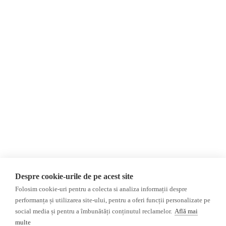
Despre Noi
Știri
Contact
Republica Moldova
Evenimente
România
Newsletter
Internațional
Donații
AIJR
Politica de confidențialitate
Opinii
Fake News, Dezinformare &
Editorial
Propagandă
Interviu
Republica Moldova
Reportaj
Regiunea găgăuză
Regiunea transnistreană
Investigatie
Ucraina
Despre cookie-urile de pe acest site
Rusia
Folosim cookie-uri pentru a colecta si analiza informații despre
performanța și utilizarea site-ului, pentru a oferi funcții personalizate pe
Monitor media
Multimedia
social media și pentru a îmbunătăți conținutul reclamelor.
Află mai
Presa rusă independentă
Podcast
multe