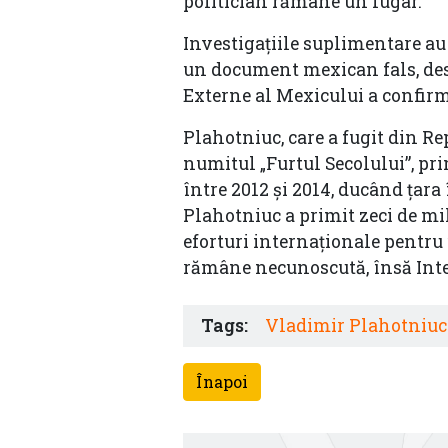
politician rămâne un fugar.
Investigațiile suplimentare au
un document mexican fals, desc
Externe al Mexicului a confirm
Plahotniuc, care a fugit din Re
numitul „Furtul Secolului”, prin
între 2012 și 2014, ducând țara
Plahotniuc a primit zeci de mil
eforturi internaționale pentru 
rămâne necunoscută, însă Inte
Tags:
Vladimir Plahotniuc
Înapoi