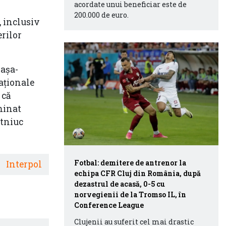
acordate unui beneficiar este de
200.000 de euro.
, inclusiv
erilor
 așa-
naționale
 că
minat
otniuc
Fotbal: demitere de antrenor la
Interpol
echipa CFR Cluj din România, după
dezastrul de acasă, 0-5 cu
norvegienii de la Tromso IL, în
Conference League
Clujenii au suferit cel mai drastic