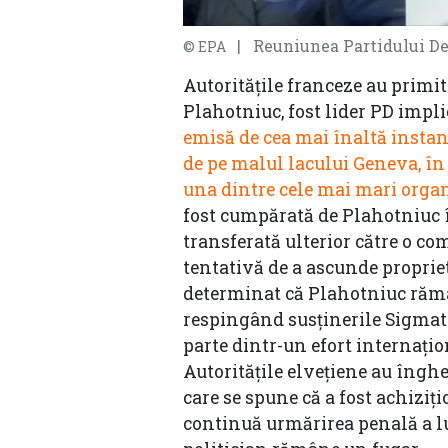
| Reuniunea Partidului D
© EPA
Autoritățile franceze au primit
Plahotniuc, fost lider PD impli
emisă de cea mai înaltă instanț
de pe malul lacului Geneva, în 
una dintre cele mai mari organ
fost cumpărată de Plahotniuc î
transferată ulterior către o c
tentativă de a ascunde proprieta
determinat că Plahotniuc rămân
respingând susținerile Sigmatel
parte dintr-un efort internațio
Autoritățile elvețiene au îngheț
care se spune că a fost achiziț
continuă urmărirea penală a lu