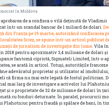
emocrat în Moldova
 aprobarea de a confisca o vilă deținută de Vladimir
cat într-un scandal bancar de 1 miliard de dolari.
De
ă din Franța pe 19 martie, autorizând confiscarea pr
localitatea Sciez, se spune într-un articol publicat 
izații de jurnalism de investigație din lume
. Vila î
n 2018 pentru aproximativ 3,4 milioane de dolari și
ompanie fantomă cipriotă, Sigmateli Limited, într-o a
tea, se arată în articol. Totuși, autoritățile franceze
e adevăratul proprietar și utilizator al imobilului,
i că firma nu mai este legată de fostul politician. D
nal mai larg de investigare a activelor lui Plahotniu
at și o proprietate de 32 de milioane de dolari în țar
ionată cu fonduri deturnate. În paralel, procurorii m
i Plahotniuc pentru fraudă și spălare de bani, în tim