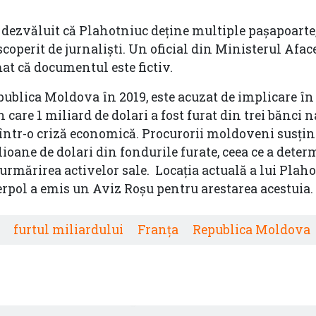
 dezvăluit că Plahotniuc deține multiple pașapoarte
operit de jurnaliști. Un oficial din Ministerul Afac
at că documentul este fictiv.
publica Moldova în 2019, este acuzat de implicare în
 care 1 miliard de dolari a fost furat din trei bănci 
 într-o criză economică. Procurorii moldoveni susțin
ioane de dolari din fondurile furate, ceea ce a deter
urmărirea activelor sale. Locația actuală a lui Plah
rpol a emis un Aviz Roșu pentru arestarea acestuia.
furtul miliardului
Franța
Republica Moldova