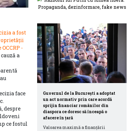
cizia a fost
oprietății
de OCCRP -
n cauză a
parentă
 au
ecizia face
Guvernul de la București a adoptat
un act normativ prin care acordă
c.
sprijin financiar românilor din
ă, despre
diaspora ce doresc să înceapă o
oldoveni
afacere în țară
p ce fostul
Valoarea maximă a finanţării