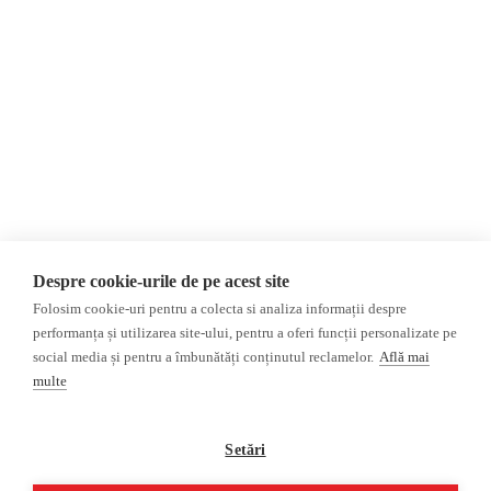
Newsletter
Internațional
Donații
AIJR
Politica de confidențialitate
Opinii
Fake News, Dezinformare &
Editorial
Propagandă
Interviu
Republica Moldova
Reportaj
Regiunea găgăuză
Regiunea transnistreană
Investigatie
Ucraina
Despre cookie-urile de pe acest site
Rusia
Folosim cookie-uri pentru a colecta si analiza informații despre
performanța și utilizarea site-ului, pentru a oferi funcții personalizate pe
Monitor media
Multimedia
social media și pentru a îmbunătăți conținutul reclamelor.
Află mai
Presa rusă independentă
Podcast
multe
Presa rusa pro-Kremlin
Reportaj video
Presa din regiunea găgăuză
Interviu video
Setări
Presa din regiunea
transnistreană