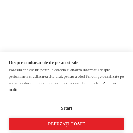
Donații
AIJR
Politica de confidențialitate
Opinii
Fake News, Dezinformare &
Editorial
Propagandă
Interviu
Republica Moldova
Reportaj
Regiunea găgăuză
Regiunea transnistreană
Investigatie
Ucraina
Despre cookie-urile de pe acest site
Rusia
Folosim cookie-uri pentru a colecta si analiza informații despre
performanța și utilizarea site-ului, pentru a oferi funcții personalizate pe
Monitor media
Multimedia
social media și pentru a îmbunătăți conținutul reclamelor.
Află mai
Presa rusă independentă
Podcast
multe
Presa rusa pro-Kremlin
Reportaj video
Presa din regiunea găgăuză
Interviu video
Setări
Presa din regiunea
transnistreană
REFUZAȚI TOATE
©2026 Veridica.md. Toate drepturile rezervate. Veridica™ este o publicație a