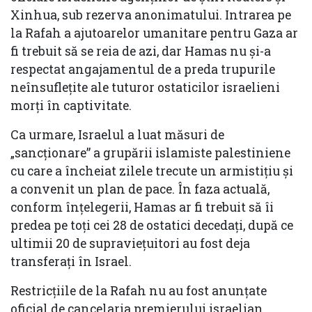
Xinhua, sub rezerva anonimatului. Intrarea pe
la Rafah a ajutoarelor umanitare pentru Gaza ar
fi trebuit să se reia de azi, dar Hamas nu şi-a
respectat angajamentul de a preda trupurile
neînsufleţite ale tuturor ostaticilor israelieni
morţi în captivitate.
Ca urmare, Israelul a luat măsuri de
„sancţionare” a grupării islamiste palestiniene
cu care a încheiat zilele trecute un armistiţiu şi
a convenit un plan de pace. În faza actuală,
conform înţelegerii, Hamas ar fi trebuit să îi
predea pe toţi cei 28 de ostatici decedaţi, după ce
ultimii 20 de supravieţuitori au fost deja
transferaţi în Israel.
Restricţiile de la Rafah nu au fost anunţate
oficial de cancelaria premierului israelian