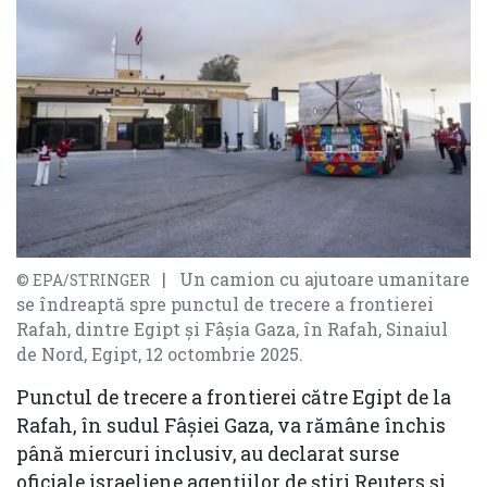
| Un camion cu ajutoare umanitare
© EPA/STRINGER
se îndreaptă spre punctul de trecere a frontierei
Rafah, dintre Egipt și Fâșia Gaza, în Rafah, Sinaiul
de Nord, Egipt, 12 octombrie 2025.
Punctul de trecere a frontierei către Egipt de la
Rafah, în sudul Fâşiei Gaza, va rămâne închis
până miercuri inclusiv, au declarat surse
oficiale israeliene agenţiilor de știri Reuters şi