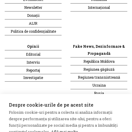
Newsletter
Internațional
Donații
AIJR
Politica de confidențialitate
Opinii
Fake News, Dezinformare &
Propagandă
Editorial
Republica Moldova
Interviu
Regiunea găgăuză
Reportaj
Regiunea transnistreană
Investigatie
Ucraina
Rusia
Monitor media
Multimedia
Despre cookie-urile de pe acest site
Presa rusă independentă
Podcast
Folosim cookie-uri pentru a colecta si analiza informații
Presa rusa pro-Kremlin
Reportaj video
despre performanța și utilizarea site-ului, pentru a oferi
Presa din regiunea găgăuză
Interviu video
funcții personalizate pe social media și pentru a îmbunătăți
conținutul reclamelor.
Află mai multe