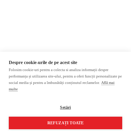
Donații
AIJR
Politica de confidențialitate
Opinii
Fake News, Dezinformare &
Editorial
Propagandă
Interviu
Republica Moldova
Reportaj
Regiunea găgăuză
Regiunea transnistreană
Investigatie
Ucraina
Despre cookie-urile de pe acest site
Rusia
Folosim cookie-uri pentru a colecta si analiza informații despre
performanța și utilizarea site-ului, pentru a oferi funcții personalizate pe
Monitor media
Multimedia
social media și pentru a îmbunătăți conținutul reclamelor.
Află mai
Presa rusă independentă
Podcast
multe
Presa rusa pro-Kremlin
Reportaj video
Presa din regiunea găgăuză
Interviu video
Setări
Presa din regiunea
transnistreană
REFUZAȚI TOATE
©2026 Veridica.md. Toate drepturile rezervate. Veridica™ este o publicație a