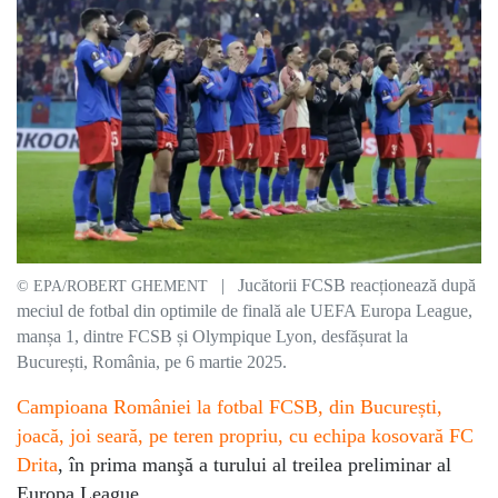
| Jucătorii FCSB reacționează după
© EPA/ROBERT GHEMENT
meciul de fotbal din optimile de finală ale UEFA Europa League,
manșa 1, dintre FCSB și Olympique Lyon, desfășurat la
București, România, pe 6 martie 2025.
Campioana României la fotbal FCSB, din București,
joacă, joi seară, pe teren propriu, cu echipa kosovară FC
Drita
, în prima manşă a turului al treilea preliminar al
Europa League.