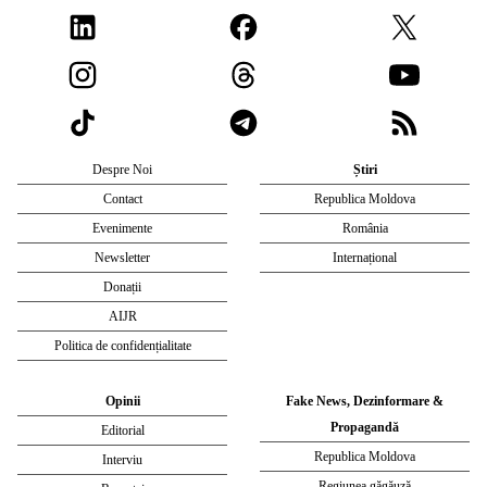
Despre Noi
Știri
Contact
Republica Moldova
Evenimente
România
Newsletter
Internațional
Donații
AIJR
Politica de confidențialitate
Opinii
Fake News, Dezinformare &
Propagandă
Editorial
Republica Moldova
Interviu
Regiunea găgăuză