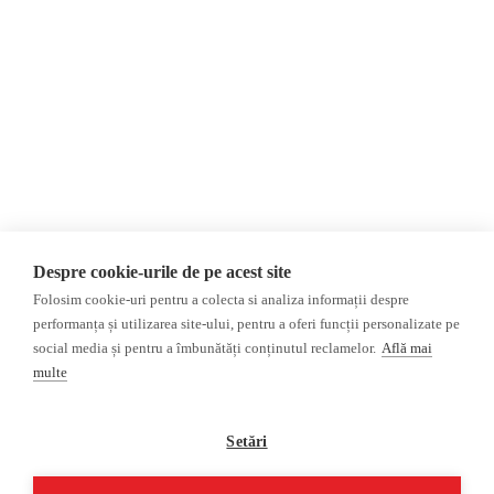
Newsletter
Internațional
Donații
AIJR
Politica de confidențialitate
Opinii
Fake News, Dezinformare &
Editorial
Propagandă
Interviu
Republica Moldova
Reportaj
Regiunea găgăuză
Regiunea transnistreană
Investigatie
Ucraina
Despre cookie-urile de pe acest site
Rusia
Folosim cookie-uri pentru a colecta si analiza informații despre
performanța și utilizarea site-ului, pentru a oferi funcții personalizate pe
Monitor media
Multimedia
social media și pentru a îmbunătăți conținutul reclamelor.
Află mai
Presa rusă independentă
Podcast
multe
Presa rusa pro-Kremlin
Reportaj video
Presa din regiunea găgăuză
Interviu video
Setări
Presa din regiunea
transnistreană