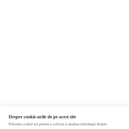
Despre Noi
Știri
Contact
Republica Moldova
Evenimente
România
Newsletter
Internațional
Donații
AIJR
Politica de confidențialitate
Opinii
Fake News, Dezinformare &
Editorial
Propagandă
Interviu
Republica Moldova
Reportaj
Regiunea găgăuză
Regiunea transnistreană
Investigatie
Ucraina
Despre cookie-urile de pe acest site
Rusia
Folosim cookie-uri pentru a colecta si analiza informații despre