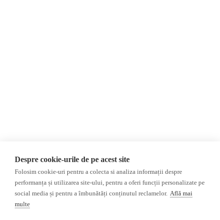
Despre Noi
Știri
Contact
Republica Moldova
Evenimente
România
Newsletter
Internațional
Donații
AIJR
Politica de confidențialitate
Opinii
Fake News, Dezinformare &
Editorial
Propagandă
Interviu
Republica Moldova
Reportaj
Regiunea găgăuză
Regiunea transnistreană
Investigatie
Ucraina
Despre cookie-urile de pe acest site
Rusia
Folosim cookie-uri pentru a colecta si analiza informații despre
performanța și utilizarea site-ului, pentru a oferi funcții personalizate pe
Monitor media
Multimedia
social media și pentru a îmbunătăți conținutul reclamelor.
Află mai
Presa rusă independentă
Podcast
multe
Presa rusa pro-Kremlin
Reportaj video