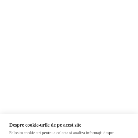
Despre Noi
Știri
Contact
Republica Moldova
Evenimente
România
Newsletter
Internațional
Donații
AIJR
Politica de confidențialitate
Opinii
Fake News, Dezinformare &
Propagandă
Editorial
Republica Moldova
Interviu
Regiunea găgăuză
Reportaj
Regiunea transnistreană
Investigatie
Ucraina
Despre cookie-urile de pe acest site
Rusia
Folosim cookie-uri pentru a colecta si analiza informații despre
Monitor media
Multimedia