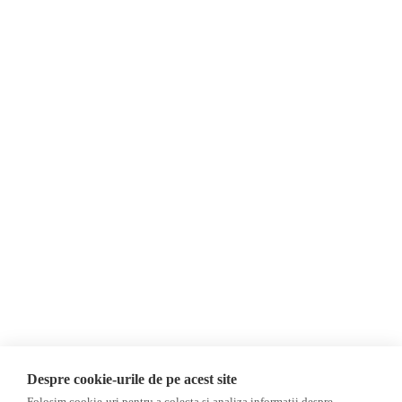
Despre Noi
Știri
Contact
Republica Moldova
Evenimente
România
Newsletter
Internațional
Donații
AIJR
Politica de confidențialitate
Opinii
Fake News, Dezinformare &
Editorial
Propagandă
Interviu
Republica Moldova
Reportaj
Regiunea găgăuză
Regiunea transnistreană
Investigatie
Ucraina
Despre cookie-urile de pe acest site
Rusia
Folosim cookie-uri pentru a colecta si analiza informații despre