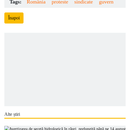
Tags:
România
proteste
sindicate
guvern
Înapoi
Alte știri