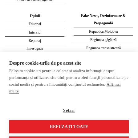
Opinii
Fake News, Dezinformare &
Propagandă
Editorial
Republica Moldova
Interviu
Regiunea găgăuză
Reportaj
Regiunea transnistreană
Investigatie
Ucraina
Despre cookie-urile de pe acest site
Rusia
Folosim cookie-uri pentru a colecta si analiza informații despre
Monitor media
Multimedia
performanța și utilizarea site-ului, pentru a oferi funcții personalizate pe
Presa rusă independentă
Podcast
social media și pentru a îmbunătăți conținutul reclamelor.
Află mai
Presa rusa pro-Kremlin
Reportaj video
multe
Presa din regiunea găgăuză
Interviu video
Presa din regiunea transnistreană
Setări
©2026 Veridica.md. Toate drepturile
Soluție web
REFUZAȚI TOATE
rezervate. Veridica™ este o publicație a
Treeworks
Asociației Alianța Internațională a