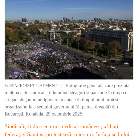
| Fotografie generală care prezintă
© EPA/ROBERT GHEMENT
mulțimea de sindicaliști fluturând steaguri și pancarte în timp ce
strigau sloganuri antiguvernamentale în timpul unui protest
organizat în fața sediului guvernului (în partea dreaptă) din
București, România, 29 octombrie 2025.
Sindicaliştii din sectorul medical românesc, afiliaţi
federaţiei Sanitas, protestează, miercuri, în faţa sediului